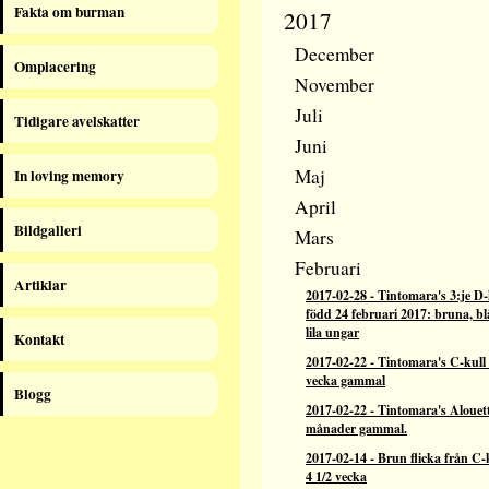
Fakta om burman
2017
December
Omplacering
November
Juli
Tidigare avelskatter
Juni
Maj
In loving memory
April
Bildgalleri
Mars
Februari
Artiklar
2017-02-28
-
Tintomara's 3:je D-
född 24 februari 2017: bruna, bl
lila ungar
Kontakt
2017-02-22
-
Tintomara's C-kull 
vecka gammal
Blogg
2017-02-22
-
Tintomara's Alouett
månader gammal.
2017-02-14
-
Brun flicka från C-
4 1/2 vecka